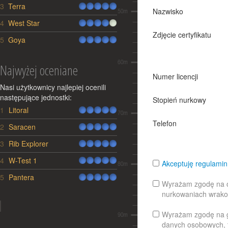
3
Terra
Nazwisko
4
West Star
Zdjęcie certyfikatu
5
Goya
Najwyżej oceniane
Numer licencji
Nasi użytkownicy najlepiej ocenili
następujące jednostki:
Stopień nurkowy
1
Litoral
Lp.
Jednostka
Ocena
Telefon
2
Saracen
3
Rib Explorer
4
W-Test 1
Akceptuję regulami
5
Pantera
Wyrażam zgodę na ot
nurkowaniach wrak
Wyrażam zgodę na gr
danych osobowych, t