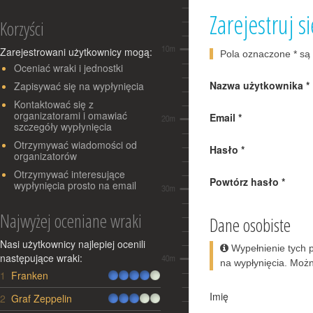
Zarejestruj si
Korzyści
Zarejestrowani użytkownicy mogą:
Pola oznaczone
*
są
Oceniać wraki i jednostki
Nazwa użytkownika
*
Zapisywać się na wypłynięcia
Kontaktować się z
organizatorami i omawiać
Email
*
szczegóły wypłynięcia
Otrzymywać wiadomości od
Hasło
*
organizatorów
Otrzymywać interesujące
Powtórz hasło
*
wypłynięcia prosto na email
Najwyżej oceniane wraki
Dane osobiste
Nasi użytkownicy najlepiej ocenili
Wypełnienie tych p
następujące wraki:
na wypłynięcia. Możn
1
Franken
Lp.
Wrak
Ocena
Imię
2
Graf Zeppelin