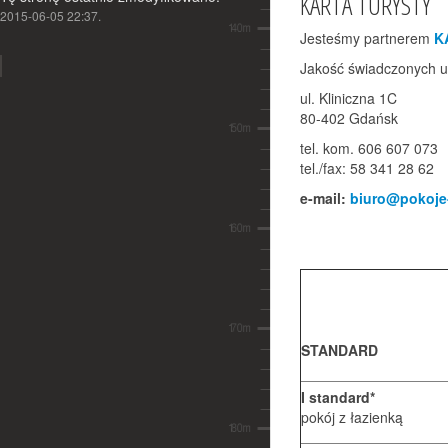
KARTA TURYSTY
Więcej »
2015-06-05 22:37.
2014-12-23 22:29:15
Jesteśmy partnerem
K
Jakość świadczonych u
ul. Kliniczna 1C
80-402 Gdańsk
Tomasz Stachura trzecim
tel. kom. 606 607 073
polakiem z okładką w
tel./fax: 58 341 28 62
zagranicznym wydaniu National
Geographic
e-mail:
biuro@pokoje
Doskonale wszystkim znana
mozaika szwedzkiego wraku
„Mars”, wykonana przez Tomasza
Stachurę, trafiła na okładki
zagranicznych wydań...
Więcej »
STANDARD
I standard*
pokój z łazienką