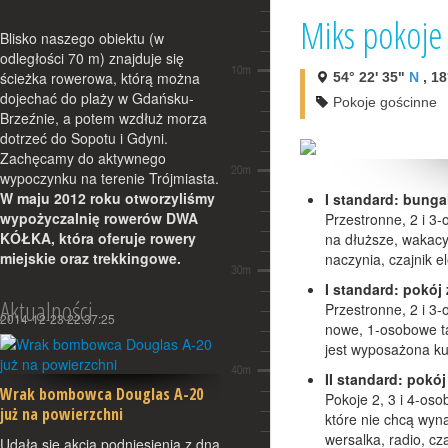
Miks pokoje
Blisko naszego obiektu (w
odległości 70 m) znajduje się
ścieżka rowerowa, którą można
54° 22' 35"
N
, 18
dojechać do plaży w Gdańsku-
Pokoje gościnne
Brzeźnie, a potem wzdłuż morza
dotrzeć do Sopotu i Gdyni.
Zachęcamy do aktywnego
wypoczynku na terenie Trójmiasta.
W maju 2012 roku otworzyliśmy
I standard: bunga
wypożyczalnię rowerów DWA
Przestronne, 2 i 3
KÓŁKA, która oferuje rowery
na dłuższe, wakacy
miejskie oraz trekkingowe.
naczynia, czajnik e
I standard: pokój 
Aktualności
Przestronne, 2 i 3-
2014-12-23 22:37:25
nowe, 1-osobowe tap
jest wyposażona ku
II standard: pokó
Wrak bombowca Douglas A-20
Pokoje 2, 3 i 4-oso
już na powierzchni
które nie chcą wyn
wersalka, radio, cz
Udała się akcja podniesienia z dna