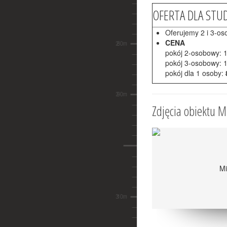
OFERTA DLA ST
Oferujemy 2 i 3-os
CENA
pokój 2-osobowy: 1
pokój 3-osobowy: 1
pokój dla 1 osoby:
Zdjęcia obiektu M