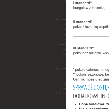
I standard**
bungalow z łazienką
II standard*
pokój z łazienką wspó
III standard**
pokój bez łazienki, ws
*
pokoje całoroczne, o
**
pokoje sezonowe, be
Cennik może ulec zmi
SPRAWDŹ DOSTĘ
DODATKOWE INF
Doba hotelowa:
za
Nie dysponujemy 