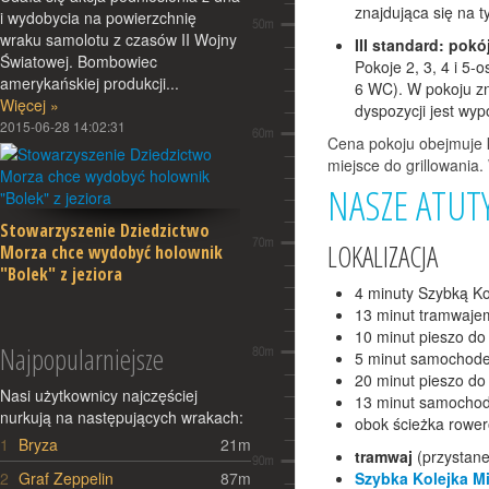
znajdująca się na 
i wydobycia na powierzchnię
wraku samolotu z czasów II Wojny
III standard: pokó
Światowej. Bombowiec
Pokoje 2, 3, 4 i 5-
amerykańskiej produkcji...
6 WC). W pokoju zn
Więcej »
dyspozycji jest wy
2015-06-28 14:02:31
Cena pokoju obejmuje ko
miejsce do grillowania.
NASZE ATUT
Stowarzyszenie Dziedzictwo
LOKALIZACJA
Morza chce wydobyć holownik
"Bolek" z jeziora
4 minuty Szybką Ko
Ponadstuletni holownik parowy
13 minut tramwajem
leżący na dnie Jeziora Dąbie w
10 minut pieszo do 
Szczecinie chce wydobyć
Najpopularniejsze
5 minut samochod
Zachodniopomorskie
20 minut pieszo do
Stowarzyszenie Dziedzictwo
Nasi użytkownicy najczęściej
13 minut samocho
Morza....
nurkują na następujących wrakach:
obok ścieżka rowe
Więcej »
1
Bryza
21m
Lp.
Wrak
Głębokość
tramwaj
(przystane
2015-04-21 13:06:55
2
Graf Zeppelin
87m
Szybka Kolejka M