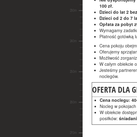
100 zł.
Dzieci do lat 2 be
Dzieci od 2 do 7 l
Opłata za pobyt z
Wymagamy zadatku 
Płatność gotówką l
Cena pokoju obejmuj
Oferujemy sprzątan
Możliwość zorganiz
W całym obiekcie 
Jesteśmy partner
noclegów.
OFERTA DLA 
Cena noclegu: 40
Nocleg w pokojach 
W obiekcie dostępn
posiłków:
śniadan